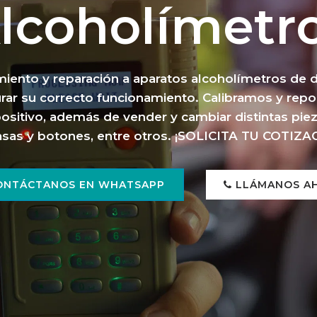
lcoholímetr
ento y reparación a aparatos alcoholímetros de d
rar su correcto funcionamiento. Calibramos y rep
positivo, además de vender y cambiar distintas pie
asas y botones, entre otros. ¡SOLICITA TU COTIZA
ONTÁCTANOS EN WHATSAPP
LLÁMANOS A