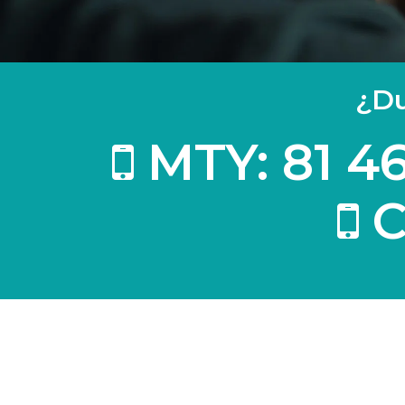
¿Du
MTY: 81 4
C