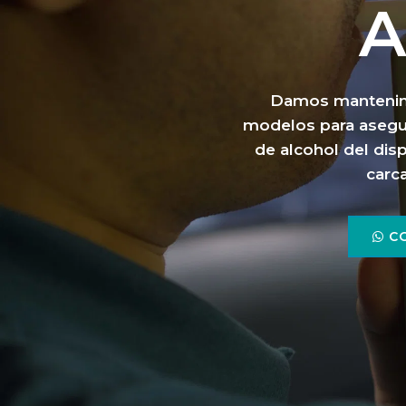
A
Damos mantenimi
modelos para asegu
de alcohol del dis
carc
C