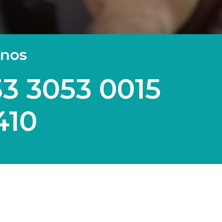
anos
3 3053 0015
410