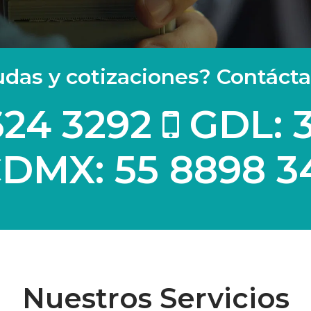
das y cotizaciones? Contáct
624 3292
GDL: 3
DMX: 55 8898 3
Nuestros Servicios