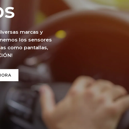
os
iversas marcas y
onemos los sensores
zas como pantallas,
CIÓN!
HORA